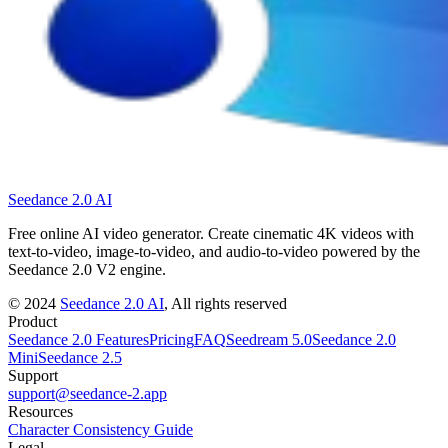
Seedance 2.0 AI
Free online AI video generator. Create cinematic 4K videos with
text-to-video, image-to-video, and audio-to-video powered by the
Seedance 2.0 V2 engine.
©
2024
Seedance 2.0 AI
, All rights reserved
Product
Seedance 2.0 Features
Pricing
FAQ
Seedream 5.0
Seedance 2.0
Mini
Seedance 2.5
Support
support@seedance-2.app
Resources
Character Consistency Guide
Legal